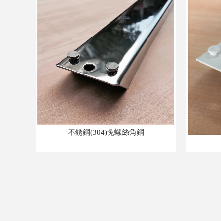
不銹鋼(304)免螺絲角鋼