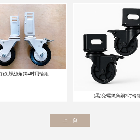
(白)免螺絲角鋼4吋用輪組
(黑)免螺絲角鋼2吋輪
上一頁