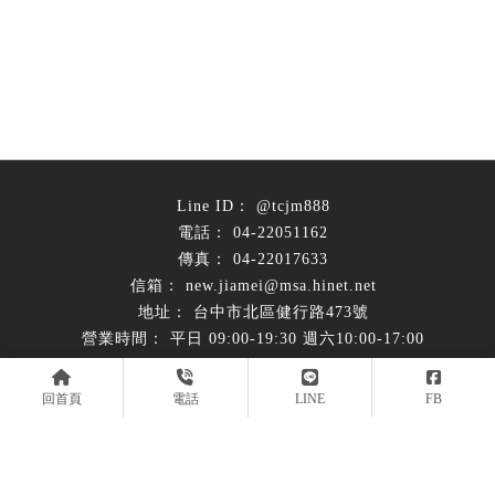
@tcjm888
04-22051162
04-22017633
new.jiamei@msa.hinet.net
台中市北區健行路473號
平日 09:00-19:30 週六10:00-17:00
回首頁
電話
LINE
FB
回首頁
關於嘉美
產品簡介
施工實例
常見問題
最新消息
聯絡我們
倉儲設備
台中倉儲設備
北區倉儲設備
西屯倉儲設備
南屯倉儲設備