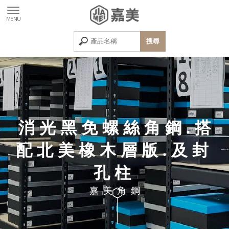
消光黑免螺絲角鋼.搭
配北美橡木層版.及封
孔柱