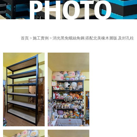
首頁
>
施工實例
> 消光黑免螺絲角鋼.搭配北美橡木層版.及封孔柱