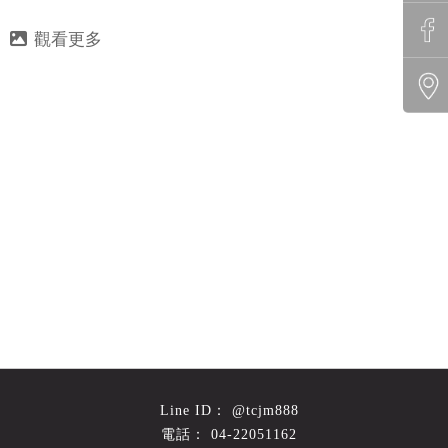
@tcjm888
04-22051162