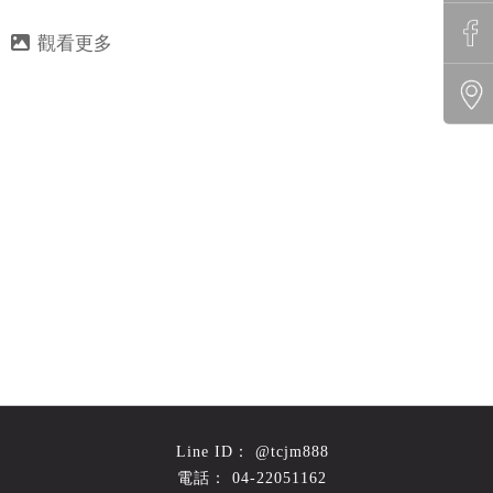
@tcjm888
04-22051162