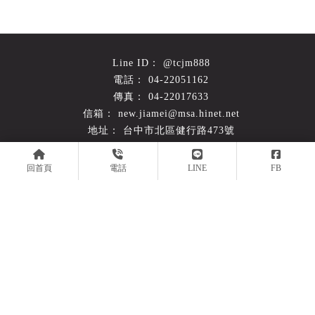
@tcjm888
04-22051162
04-22017633
new.jiamei@msa.hinet.net
台中市北區健行路473號
平日 09:00-19:30 週六10:00-17:00
回首頁
電話
LINE
FB
回首頁
關於嘉美
產品簡介
施工實例
常見問題
最新消息
聯絡我們
倉儲設備
台中倉儲設備
北區倉儲設備
西屯倉儲設備
南屯倉儲設備
Designed by
揚京快客
Copyright © 2026
..
累積人氣: 190383