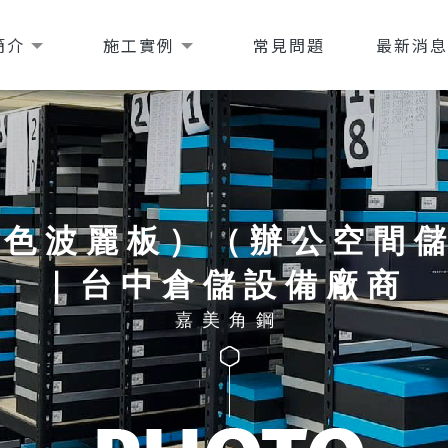
簡介
施工實例
常見問題
最新消
白色波麗板）（辦公空間
｜台中倉儲設備廠商