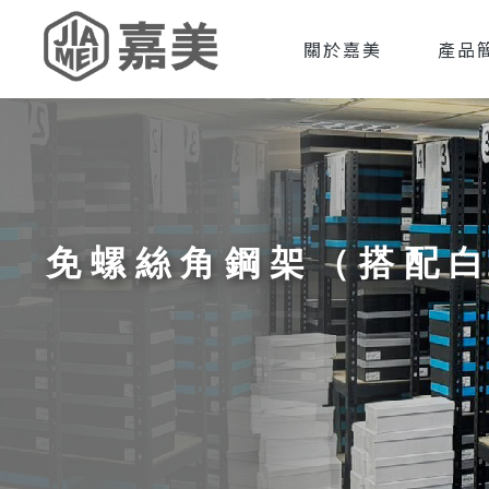
關於嘉美
產品
免螺絲角鋼架（搭配