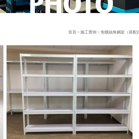
首頁
>
施工實例
> 免螺絲角鋼架（搭