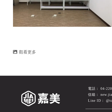
04-22
new.ji
@t